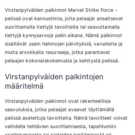
Virstanpylväiden palkinnot Marvel Strike Force -
pelissä ovat kannustimia, joita pelaajat ansaitsevat
suorittamalla tiettyjä tavoitteita tai saavuttamalla
tiettyjä kynnysarvoja pelin aikana. Nämä palkinnot
sisältävät usein hahmojen päivityksiä, varusteita ja
muita arvokkaita resursseja, jotka parantavat
pelaajan kokonaiskokemusta ja kehitystä pelissä.
Virstanpylväiden palkintojen
määritelmä
Virstanpylväiden palkinnot ovat rakenteellisia
saavutuksia, jotka pelaajat avaavat täyttämällä
pelissä asetettuja tavoitteita. Nämä tavoitteet voivat
vaihdella tehtävien suorittamisesta, tapahtumiin
osallistumisesta tai pisteiden keräämisestä eri