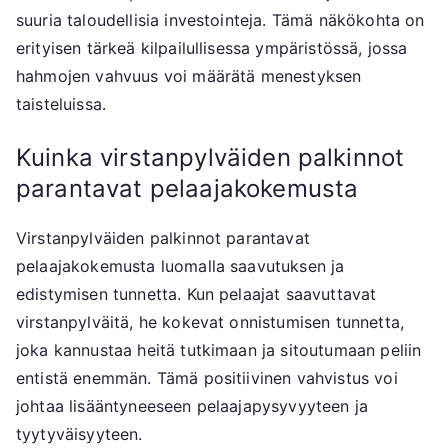
suuria taloudellisia investointeja. Tämä näkökohta on
erityisen tärkeä kilpailullisessa ympäristössä, jossa
hahmojen vahvuus voi määrätä menestyksen
taisteluissa.
Kuinka virstanpylväiden palkinnot
parantavat pelaajakokemusta
Virstanpylväiden palkinnot parantavat
pelaajakokemusta luomalla saavutuksen ja
edistymisen tunnetta. Kun pelaajat saavuttavat
virstanpylväitä, he kokevat onnistumisen tunnetta,
joka kannustaa heitä tutkimaan ja sitoutumaan peliin
entistä enemmän. Tämä positiivinen vahvistus voi
johtaa lisääntyneeseen pelaajapysyvyyteen ja
tyytyväisyyteen.