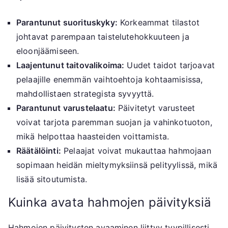
Parantunut suorituskyky:
Korkeammat tilastot
johtavat parempaan taistelutehokkuuteen ja
eloonjäämiseen.
Laajentunut taitovalikoima:
Uudet taidot tarjoavat
pelaajille enemmän vaihtoehtoja kohtaamisissa,
mahdollistaen strategista syvyyttä.
Parantunut varustelaatu:
Päivitetyt varusteet
voivat tarjota paremman suojan ja vahinkotuoton,
mikä helpottaa haasteiden voittamista.
Räätälöinti:
Pelaajat voivat mukauttaa hahmojaan
sopimaan heidän mieltymyksiinsä pelityylissä, mikä
lisää sitoutumista.
Kuinka avata hahmojen päivityksiä
Hahmojen päivitysten avaaminen liittyy tyypillisesti