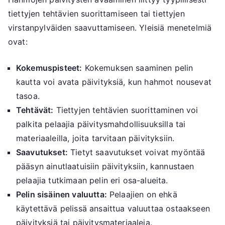
tiettyjen tehtävien suorittamiseen tai tiettyjen
virstanpylväiden saavuttamiseen. Yleisiä menetelmiä
ovat:
Kokemuspisteet:
Kokemuksen saaminen pelin
kautta voi avata päivityksiä, kun hahmot nousevat
tasoa.
Tehtävät:
Tiettyjen tehtävien suorittaminen voi
palkita pelaajia päivitysmahdollisuuksilla tai
materiaaleilla, joita tarvitaan päivityksiin.
Saavutukset:
Tietyt saavutukset voivat myöntää
pääsyn ainutlaatuisiin päivityksiin, kannustaen
pelaajia tutkimaan pelin eri osa-alueita.
Pelin sisäinen valuutta:
Pelaajien on ehkä
käytettävä pelissä ansaittua valuuttaa ostaakseen
päivityksiä tai päivitysmateriaaleja.