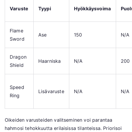
Varuste
Tyypi
Hyökkäysvoima
Puol
Flame
Ase
150
N/A
Sword
Dragon
Haarniska
N/A
200
Shield
Speed
Lisävaruste
N/A
N/A
Ring
Oikeiden varusteiden valitseminen voi parantaa
hahmosi tehokkuutta erilaisissa tilanteissa. Priorisoi