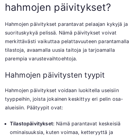
hahmojen päivitykset?
Hahmojen päivitykset parantavat pelaajan kykyjä ja
suorituskykyä pelissä. Nämä päivitykset voivat
merkittävästi vaikuttaa pelattavuuteen parantamalla
tilastoja, avaamalla uusia taitoja ja tarjoamalla
parempia varustevaihtoehtoja.
Hahmojen päivitysten tyypit
Hahmojen päivitykset voidaan luokitella useisiin
tyyppeihin, joista jokainen keskittyy eri pelin osa-
alueisiin. Päätyypit ovat:
Tilastopäivitykset:
Nämä parantavat keskeisiä
ominaisuuksia, kuten voimaa, ketteryyttä ja