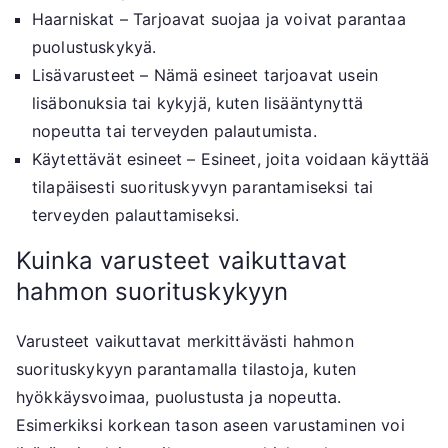
Haarniskat – Tarjoavat suojaa ja voivat parantaa
puolustuskykyä.
Lisävarusteet – Nämä esineet tarjoavat usein
lisäbonuksia tai kykyjä, kuten lisääntynyttä
nopeutta tai terveyden palautumista.
Käytettävät esineet – Esineet, joita voidaan käyttää
tilapäisesti suorituskyvyn parantamiseksi tai
terveyden palauttamiseksi.
Kuinka varusteet vaikuttavat
hahmon suorituskykyyn
Varusteet vaikuttavat merkittävästi hahmon
suorituskykyyn parantamalla tilastoja, kuten
hyökkäysvoimaa, puolustusta ja nopeutta.
Esimerkiksi korkean tason aseen varustaminen voi