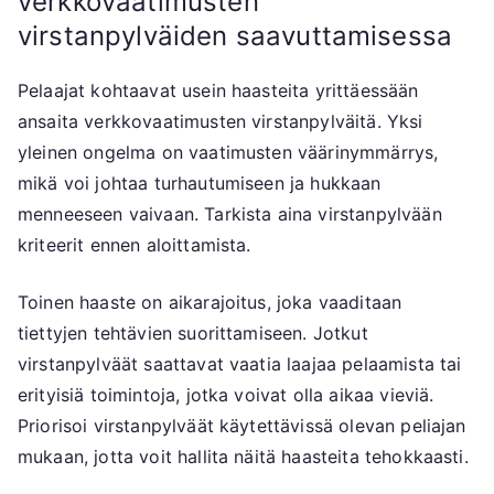
verkkovaatimusten
virstanpylväiden saavuttamisessa
Pelaajat kohtaavat usein haasteita yrittäessään
ansaita verkkovaatimusten virstanpylväitä. Yksi
yleinen ongelma on vaatimusten väärinymmärrys,
mikä voi johtaa turhautumiseen ja hukkaan
menneeseen vaivaan. Tarkista aina virstanpylvään
kriteerit ennen aloittamista.
Toinen haaste on aikarajoitus, joka vaaditaan
tiettyjen tehtävien suorittamiseen. Jotkut
virstanpylväät saattavat vaatia laajaa pelaamista tai
erityisiä toimintoja, jotka voivat olla aikaa vieviä.
Priorisoi virstanpylväät käytettävissä olevan peliajan
mukaan, jotta voit hallita näitä haasteita tehokkaasti.