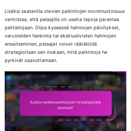
Lisäksi saatavilla olevien palkintojen monimuotoisuus
varmistaa, että pelaajilla on useita tapoja parantaa
pelitaitojaan. Olipa kyseessä hahmojen päivitykset,
varusteiden hankinta tai eksklusiivisten hahmojen
ansaitseminen, pelaajat voivat räätälöidä
strategioitaan sen mukaan, mitä palkintoja he
pyrkivät saavuttamaan.