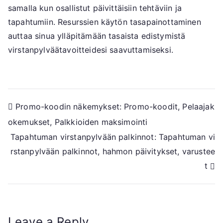
samalla kun osallistut päivittäisiin tehtäviin ja
tapahtumiin. Resurssien käytön tasapainottaminen
auttaa sinua ylläpitämään tasaista edistymistä
virstanpylväätavoitteidesi saavuttamiseksi.
Post
Promo-koodin näkemykset: Promo-koodit, Pelaajak
okemukset, Palkkioiden maksimointi
navigation
Tapahtuman virstanpylvään palkinnot: Tapahtuman vi
rstanpylvään palkinnot, hahmon päivitykset, varustee
t
Leave a Reply