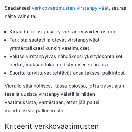
Saadaksesi
verkkovaatimusten virstanpylväät
, seuraa
näitä vaiheita:
Kirjaudu peliisi ja siirry virstanpylväiden osioon.
Tarkista saatavilla olevat virstanpylväät
ymmärtääksesi kunkin vaatimukset.
Valitse virstanpylväs nähdäksesi yksityiskohtaiset
tiedot, mukaan lukien edistymisen seuranta.
Suorita tarvittavat tehtävät ansaitaksesi palkintosi.
Vieraile säännöllisesti tässä osiossa, jotta pysyt ajan
tasalla uusista virstanpylväistä ja niiden
vaatimuksista, varmistaen, ettet jää paitsi
mahdollisista palkinnoista.
Kriteerit verkkovaatimusten