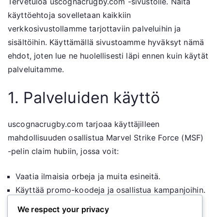
Tervetuloa uscognacrugby.com -sivustolle. Näitä
käyttöehtoja sovelletaan kaikkiin
verkkosivustollamme tarjottaviin palveluihin ja
sisältöihin. Käyttämällä sivustoamme hyväksyt nämä
ehdot, joten lue ne huolellisesti läpi ennen kuin käytät
palveluitamme.
1. Palveluiden käyttö
uscognacrugby.com tarjoaa käyttäjilleen
mahdollisuuden osallistua Marvel Strike Force (MSF)
-pelin claim hubiin, jossa voit:
Vaatia ilmaisia orbeja ja muita esineitä.
Käyttää promo-koodeja ja osallistua kampanjoihin.
Kerätä tapahtumamitalipalkintoja, kuten ydin- ja
We respect your privacy