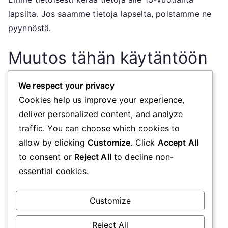
lapsilta. Jos saamme tietoja lapselta, poistamme ne
pyynnöstä.
Muutos tähän käytäntöön
Pidätämme oikeuden muuttaa tätä
We respect your privacy
tietosuojakäytäntöä. Ilmoitamme muutoksista
Cookies help us improve your experience,
sivustolla.
deliver personalized content, and analyze
traffic. You can choose which cookies to
Yhteystiedot
allow by clicking
Customize
. Click
Accept All
to consent or
Reject All
to decline non-
essential cookies.
Jos sinulla on kysymyksiä tai huolenaiheita
tietosuojakäytännöstämme, ota yhteyttä
osoitteeseen:
privacy@uscognacrugby.com
.
Customize
Reject All