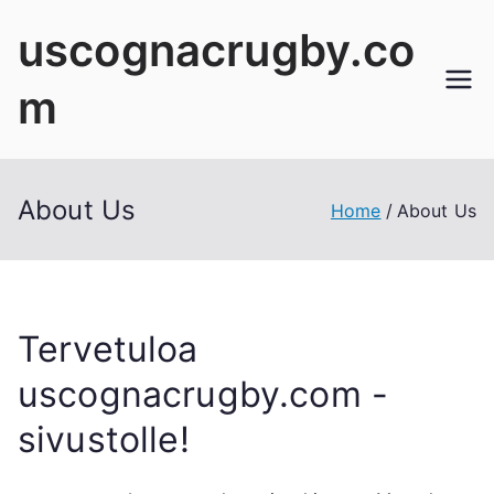
Skip
uscognacrugby.co
to
content
m
About Us
Home
About Us
Tervetuloa
uscognacrugby.com -
sivustolle!