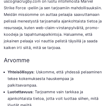
uscognacrugby.com on luotu intohimosta Marvel
Strike Force -peliin ja sen tarjoamiin mahdollisuuksiin.
Meidän missiomme on auttaa pelaajia saavuttamaan
pelissä menestystä tarjoamalla ajankohtaista tietoa ja
resursseja, kuten web-claim-virstanpylväitä, promo-
koodeja ja tapahtumapalkintoja. Haluamme, että
jokainen pelaaja voi nauttia pelistä täysillä ja saada
kaiken irti siitä, mitä se tarjoaa.
Arvomme
Yhteisöllisyys:
Uskomme, että yhdessä pelaaminen
tekee kokemuksesta hauskempaa ja
palkitsevampaa.
Luotettavuus:
Tarjoamme vain tarkkaa ja
ajankohtaista tietoa, jotta voit luottaa siihen, mitä
löydät meiltä.