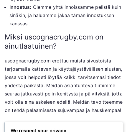
Innostus:
Olemme yhtä innoissamme pelistä kuin
sinäkin, ja haluamme jakaa tämän innostuksen
kanssasi.
Miksi uscognacrugby.com on
ainutlaatuinen?
uscognacrugby.com erottuu muista sivustoista
tarjoamalla kattavan ja käyttäjäystävällisen alustan,
jossa voit helposti löytää kaikki tarvitsemasi tiedot
yhdestä paikasta. Meidän asiantunteva tiimimme
seuraa jatkuvasti pelin kehitystä ja päivityksiä, jotta
voit olla aina askeleen edellä. Meidän tavoitteemme
on tehdä pelaamisesta sujuvampaa ja hauskempaa!
Tiimimme
We respect your privacy