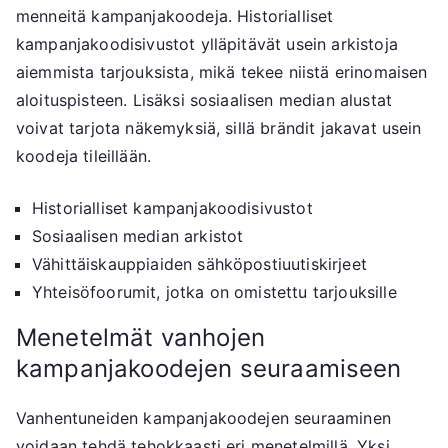
menneitä kampanjakoodeja. Historialliset
kampanjakoodisivustot ylläpitävät usein arkistoja
aiemmista tarjouksista, mikä tekee niistä erinomaisen
aloituspisteen. Lisäksi sosiaalisen median alustat
voivat tarjota näkemyksiä, sillä brändit jakavat usein
koodeja tileillään.
Historialliset kampanjakoodisivustot
Sosiaalisen median arkistot
Vähittäiskauppiaiden sähköpostiuutiskirjeet
Yhteisöfoorumit, jotka on omistettu tarjouksille
Menetelmät vanhojen
kampanjakoodejen seuraamiseen
Vanhentuneiden kampanjakoodejen seuraaminen
voidaan tehdä tehokkaasti eri menetelmillä. Yksi