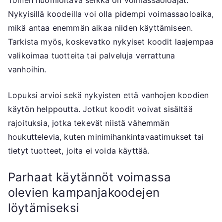
Toinen huomioitava seikka on voimassaoloajat.
Nykyisillä koodeilla voi olla pidempi voimassaoloaika,
mikä antaa enemmän aikaa niiden käyttämiseen.
Tarkista myös, koskevatko nykyiset koodit laajempaa
valikoimaa tuotteita tai palveluja verrattuna
vanhoihin.
Lopuksi arvioi sekä nykyisten että vanhojen koodien
käytön helppoutta. Jotkut koodit voivat sisältää
rajoituksia, jotka tekevät niistä vähemmän
houkuttelevia, kuten minimihankintavaatimukset tai
tietyt tuotteet, joita ei voida käyttää.
Parhaat käytännöt voimassa
olevien kampanjakoodejen
löytämiseksi