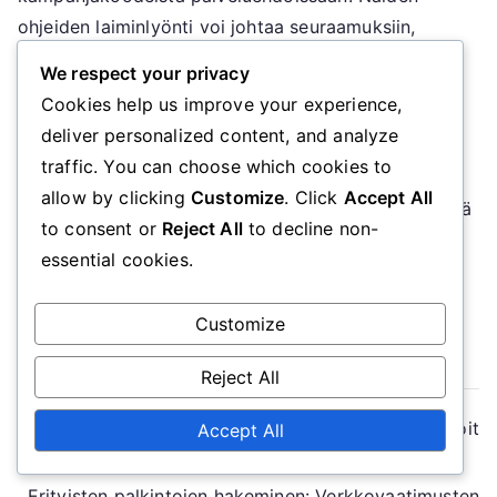
ohjeiden laiminlyönti voi johtaa seuraamuksiin,
mukaan lukien pääsyn menettäminen
We respect your privacy
markkinointitarjouksiin tai tilirajoituksiin.
Cookies help us improve your experience,
deliver personalized content, and analyze
Joissakin lainkäyttöalueissa on erityisiä sääntöjä,
traffic. You can choose which cookies to
jotka suojaavat kuluttajia harhaanjohtavilta
allow by clicking
Customize
. Click
Accept All
käytännöiltä. Kuitenkin nämä suojat eivät välttämättä
to consent or
Reject All
to decline non-
kata vanhoja kampanjakoodeja, jättäen käyttäjät
essential cookies.
alttiiksi mahdollisille menetyksille ilman
mahdollisuutta korvaukseen.
Customize
Reject All
Post
Tapahtumaorbeja vaatiminen: Verkkovaatimustavoit
Accept All
teet, Erityistapahtumat, Virstanpylväs saavutukset
navigation
Erityisten palkintojen hakeminen: Verkkovaatimusten