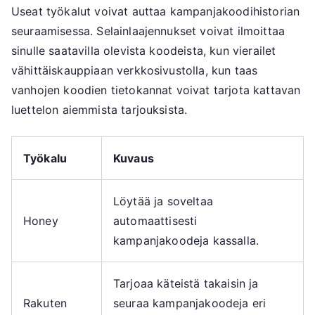
Useat työkalut voivat auttaa kampanjakoodihistorian
seuraamisessa. Selainlaajennukset voivat ilmoittaa
sinulle saatavilla olevista koodeista, kun vierailet
vähittäiskauppiaan verkkosivustolla, kun taas
vanhojen koodien tietokannat voivat tarjota kattavan
luettelon aiemmista tarjouksista.
Työkalu
Kuvaus
Löytää ja soveltaa
Honey
automaattisesti
kampanjakoodeja kassalla.
Tarjoaa käteistä takaisin ja
Rakuten
seuraa kampanjakoodeja eri