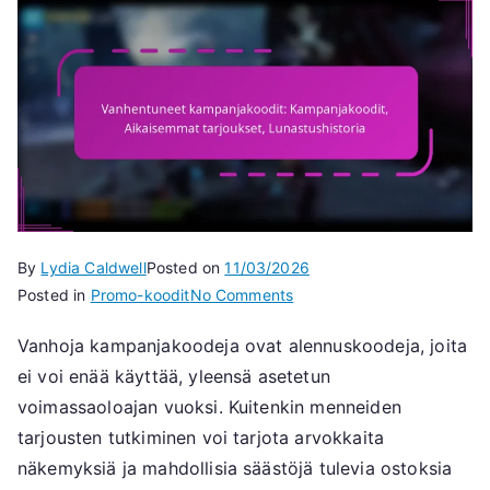
By
Lydia Caldwell
Posted on
11/03/2026
on
Posted in
Promo-koodit
No Comments
Vanhentuneet
Vanhoja kampanjakoodeja ovat alennuskoodeja, joita
kampanjakoodit:
ei voi enää käyttää, yleensä asetetun
Kampanjakoodit,
Aikaisemmat
voimassaoloajan vuoksi. Kuitenkin menneiden
tarjoukset,
tarjousten tutkiminen voi tarjota arvokkaita
Lunastushistoria
näkemyksiä ja mahdollisia säästöjä tulevia ostoksia