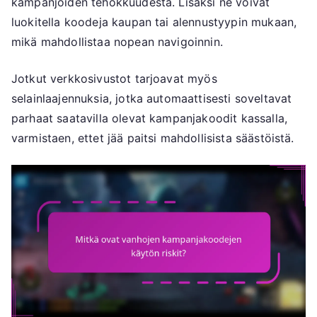
kampanjoiden tehokkuudesta. Lisäksi ne voivat
luokitella koodeja kaupan tai alennustyypin mukaan,
mikä mahdollistaa nopean navigoinnin.
Jotkut verkkosivustot tarjoavat myös
selainlaajennuksia, jotka automaattisesti soveltavat
parhaat saatavilla olevat kampanjakoodit kassalla,
varmistaen, ettet jää paitsi mahdollisista säästöistä.