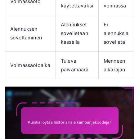
Voimassaolo
käytettäväksi
voimassa
Alennukset
Ei
Alennuksen
sovelletaan
alennuksia
soveltaminen
kassalla
sovelleta
Tuleva
Menneen
Voimassaoloaika
päivämäärä
aikarajan