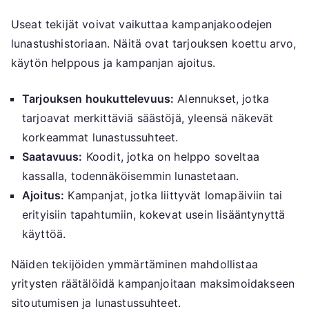
Useat tekijät voivat vaikuttaa kampanjakoodejen
lunastushistoriaan. Näitä ovat tarjouksen koettu arvo,
käytön helppous ja kampanjan ajoitus.
Tarjouksen houkuttelevuus:
Alennukset, jotka
tarjoavat merkittäviä säästöjä, yleensä näkevät
korkeammat lunastussuhteet.
Saatavuus:
Koodit, jotka on helppo soveltaa
kassalla, todennäköisemmin lunastetaan.
Ajoitus:
Kampanjat, jotka liittyvät lomapäiviin tai
erityisiin tapahtumiin, kokevat usein lisääntynyttä
käyttöä.
Näiden tekijöiden ymmärtäminen mahdollistaa
yritysten räätälöidä kampanjoitaan maksimoidakseen
sitoutumisen ja lunastussuhteet.