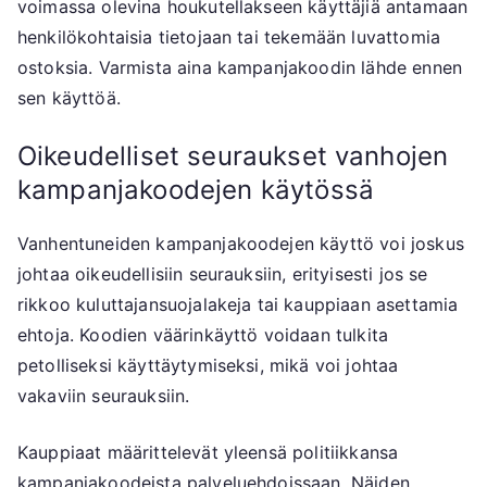
voimassa olevina houkutellakseen käyttäjiä antamaan
henkilökohtaisia tietojaan tai tekemään luvattomia
ostoksia. Varmista aina kampanjakoodin lähde ennen
sen käyttöä.
Oikeudelliset seuraukset vanhojen
kampanjakoodejen käytössä
Vanhentuneiden kampanjakoodejen käyttö voi joskus
johtaa oikeudellisiin seurauksiin, erityisesti jos se
rikkoo kuluttajansuojalakeja tai kauppiaan asettamia
ehtoja. Koodien väärinkäyttö voidaan tulkita
petolliseksi käyttäytymiseksi, mikä voi johtaa
vakaviin seurauksiin.
Kauppiaat määrittelevät yleensä politiikkansa
kampanjakoodeista palveluehdoissaan. Näiden