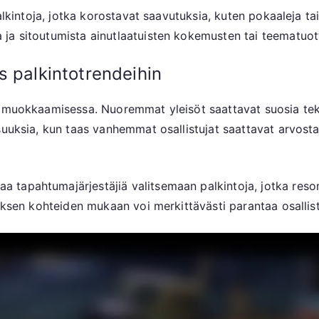
alkintoja, jotka korostavat saavutuksia, kuten pokaaleja tai
ja sitoutumista ainutlaatuisten kokemusten tai teematuot
s palkintotrendeihin
 muokkaamisessa. Nuoremmat yleisöt saattavat suosia tekno
uuksia, kun taas vanhemmat osallistujat saattavat arvostaa 
tapahtumajärjestäjiä valitsemaan palkintoja, jotka resono
uksen kohteiden mukaan voi merkittävästi parantaa osallist