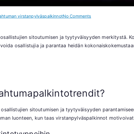
on
ahtuman virstanpylväspalkinnot
No Comments
Tapahtumapalkintoje
trendit:
sallistujien sitoutumisen ja tyytyväisyyden merkitystä. K
Tapahtuman
otivoida osallistujia ja parantaa heidän kokonaiskokemusta
merkkipaalupalkinnot
Suositut
tarjoukset,
Yhteisön
palaute
pahtumapalkintotrendit?
osallistujien sitoutumisen ja tyytyväisyyden parantamiseen
uman luonteen, kun taas virstanpylväspalkinnot motivoivat
kintotyyppeihin