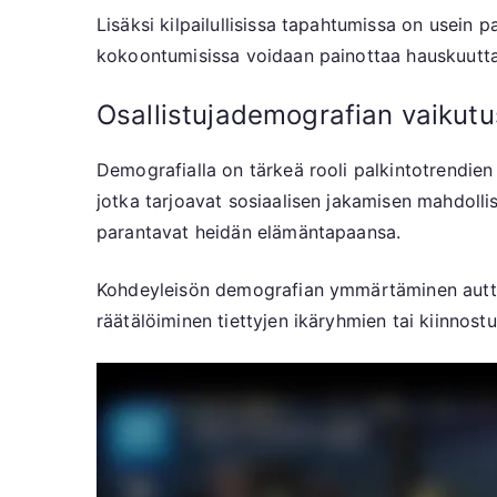
Lisäksi kilpailullisissa tapahtumissa on usein p
kokoontumisissa voidaan painottaa hauskuutta 
Osallistujademografian vaikutu
Demografialla on tärkeä rooli palkintotrendien
jotka tarjoavat sosiaalisen jakamisen mahdollis
parantavat heidän elämäntapaansa.
Kohdeyleisön demografian ymmärtäminen auttaa 
räätälöiminen tiettyjen ikäryhmien tai kiinnost