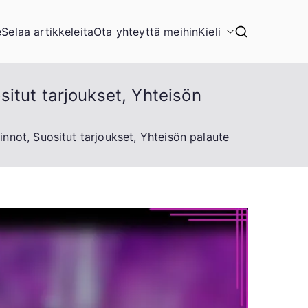
e
Selaa artikkeleita
Ota yhteyttä meihin
Kieli
itut tarjoukset, Yhteisön
not, Suositut tarjoukset, Yhteisön palaute