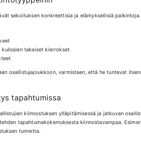
vät sekoituksen konkreettisia ja elämyksellisiä palkintoja. 
kkeet
 kulissien takaiset kierrokset
tteet
n osallistujajoukkoon, varmistaen, että he tuntevat itsens
itys tapahtumissa
allistujien kiinnostuksen ylläpitämisessä ja jatkuvan osal
, tehden tapahtumakokemuksesta kiinnostavampaa. Esimerk
utuksen tunnetta.