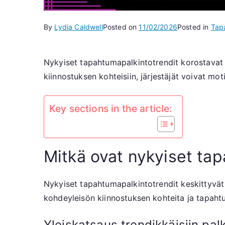
By
Lydia Caldwell
Posted on
11/02/2026
Posted in
Tap
Nykyiset tapahtumapalkintotrendit korostavat o
kiinnostuksen kohteisiin, järjestäjät voivat m
Key sections in the article:
Mitkä ovat nykyiset ta
Nykyiset tapahtumapalkintotrendit keskittyvät 
kohdeyleisön kiinnostuksen kohteita ja tapaht
Yleiskatsaus trendikkäisiin pal