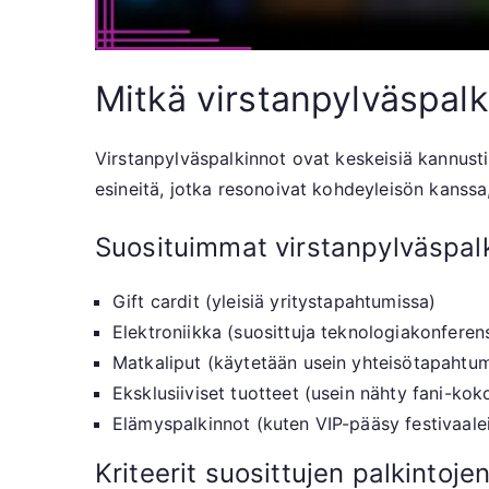
Mitkä virstanpylväspal
Virstanpylväspalkinnot ovat keskeisiä kannusti
esineitä, jotka resonoivat kohdeyleisön kans
Suosituimmat virstanpylväspal
Gift cardit (yleisiä yritystapahtumissa)
Elektroniikka (suosittuja teknologiakonferen
Matkaliput (käytetään usein yhteisötapahtum
Eksklusiiviset tuotteet (usein nähty fani-kok
Elämyspalkinnot (kuten VIP-pääsy festivaalei
Kriteerit suosittujen palkintojen