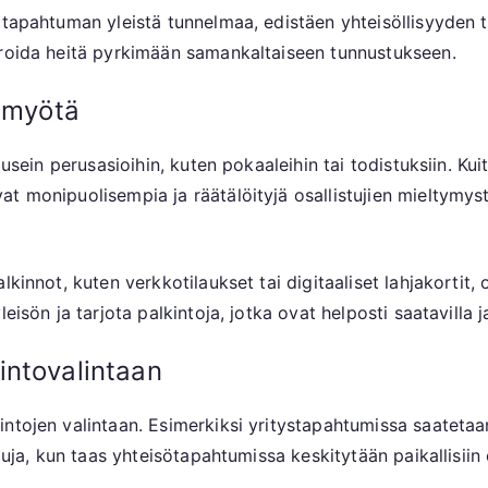
 tapahtuman yleistä tunnelmaa, edistäen yhteisöllisyyden t
iroida heitä pyrkimään samankaltaiseen tunnustukseen.
n myötä
 usein perusasioihin, kuten pokaaleihin tai todistuksiin. K
at monipuolisempia ja räätälöityjä osallistujien mieltymys
alkinnot, kuten verkkotilaukset tai digitaaliset lahjakorti
isön ja tarjota palkintoja, jotka ovat helposti saatavilla ja 
intovalintaan
ntojen valintaan. Esimerkiksi yritystapahtumissa saatetaa
luja, kun taas yhteisötapahtumissa keskitytään paikallisiin 