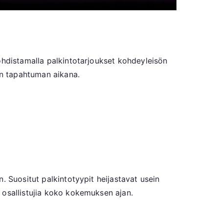
n
ohdistamalla palkintotarjoukset kohdeyleisön
an tapahtuman aikana.
,
. Suositut palkintotyypit heijastavat usein
 osallistujia koko kokemuksen ajan.