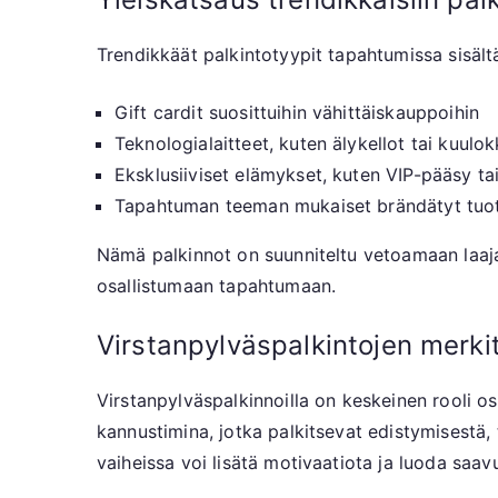
Trendikkäät palkintotyypit tapahtumissa sisältä
Gift cardit suosittuihin vähittäiskauppoihin
Teknologialaitteet, kuten älykellot tai kuulo
Eksklusiiviset elämykset, kuten VIP-pääsy tai
Tapahtuman teeman mukaiset brändätyt tuo
Nämä palkinnot on suunniteltu vetoamaan laajaa
osallistumaan tapahtumaan.
Virstanpylväspalkintojen merk
Virstanpylväspalkinnoilla on keskeinen rooli os
kannustimina, jotka palkitsevat edistymisestä
vaiheissa voi lisätä motivaatiota ja luoda saav