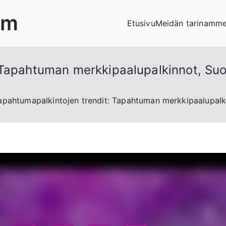
om
Etusivu
Meidän tarinamm
Tapahtuman merkkipaalupalkinnot, Suos
apahtumapalkintojen trendit: Tapahtuman merkkipaalupalkin