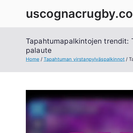
Skip
uscognacrugby.c
to
content
Tapahtumapalkintojen trendit: 
palaute
Home
Tapahtuman virstanpylväspalkinnot
T