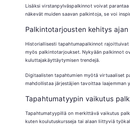
Lisäksi virstanpylväspalkinnot voivat parantaa
näkevät muiden saavan palkintoja, se voi insp
Palkintotarjousten kehitys aja
Historiallisesti tapahtumapalkinnot rajoittuivat
myös palkintotarjoukset. Nykyään palkinnot ov
kuluttajakäyttäytymisen trendejä.
Digitaalisten tapahtumien myötä virtuaaliset p
mahdollistaa järjestäjien tavoittaa laajemman yle
Tapahtumatyypin vaikutus palk
Tapahtumatyypillä on merkittävä vaikutus palki
kuten koulutuskursseja tai alaan liittyviä työka