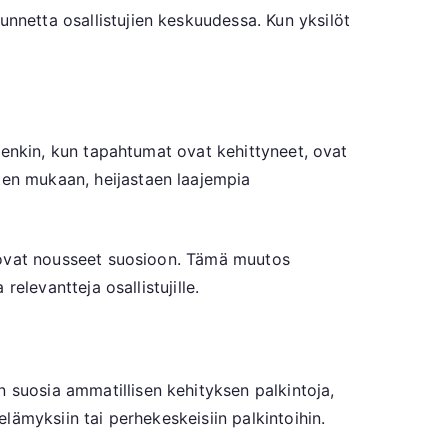
unnetta osallistujien keskuudessa. Kun yksilöt
uitenkin, kun tapahtumat ovat kehittyneet, ovat
ten mukaan, heijastaen laajempia
t, ovat nousseet suosioon. Tämä muutos
relevantteja osallistujille.
n suosia ammatillisen kehityksen palkintoja,
elämyksiin tai perhekeskeisiin palkintoihin.