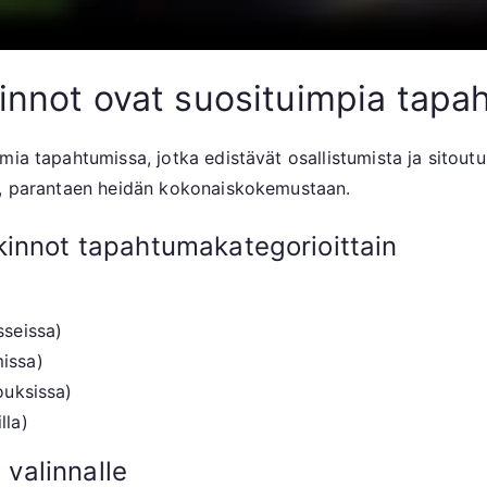
kinnot ovat suosituimpia tapa
mia tapahtumissa, jotka edistävät osallistumista ja sitout
sa, parantaen heidän kokonaiskokemustaan.
kinnot tapahtumakategorioittain
sseissa)
issa)
ouksissa)
lla)
 valinnalle