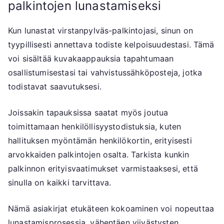
palkintojen lunastamiseksi
Kun lunastat virstanpylväs-palkintojasi, sinun on
tyypillisesti annettava todiste kelpoisuudestasi. Tämä
voi sisältää kuvakaappauksia tapahtumaan
osallistumisestasi tai vahvistussähköposteja, jotka
todistavat saavutuksesi.
Joissakin tapauksissa saatat myös joutua
toimittamaan henkilöllisyystodistuksia, kuten
hallituksen myöntämän henkilökortin, erityisesti
arvokkaiden palkintojen osalta. Tarkista kunkin
palkinnon erityisvaatimukset varmistaaksesi, että
sinulla on kaikki tarvittava.
Nämä asiakirjat etukäteen kokoaminen voi nopeuttaa
lunastamisprosessia, vähentäen viivästysten