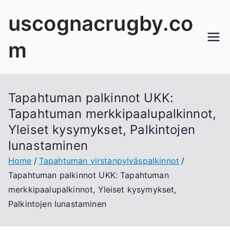
Skip
uscognacrugby.co
to
content
m
Tapahtuman palkinnot UKK:
Tapahtuman merkkipaalupalkinnot,
Yleiset kysymykset, Palkintojen
lunastaminen
Home
Tapahtuman virstanpylväspalkinnot
Tapahtuman palkinnot UKK: Tapahtuman
merkkipaalupalkinnot, Yleiset kysymykset,
Palkintojen lunastaminen