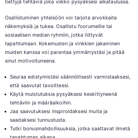
tiettyjä tehtäviä joka viikko pysyäksesi aikataulussa.
Osallistuminen yhteisöön voi tarjota arvokkaita
näkemyksiä ja tukea. Osallistu foorumeille tai
sosiaalisen median ryhmiin, jotka liittyvät
tapahtumaan. Kokemusten ja vinkkien jakaminen
muiden kanssa voi parantaa ymmärrystäsi ja pitää
sinut motivoituneena.
Seuraa edistymistäsi säännöllisesti varmistaaksesi,
että saavutat tavoitteesi.
Käytä muistutuksia pysyäksesi keskittyneenä
tehtäviin ja määräaikoihin.
Jaa saavutuksesi inspiroidaksesi muita ja
saadaksesi tunnustusta.
Tutki bonusmahdollisuuksia, jotka saattavat ilmetä
tapahtuman aikana.