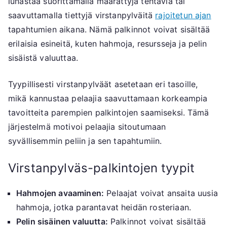
lunastaa suorittamalla määrättyjä tehtäviä tai
saavuttamalla tiettyjä virstanpylväitä
rajoitetun ajan
tapahtumien aikana. Nämä palkinnot voivat sisältää
erilaisia esineitä, kuten hahmoja, resursseja ja pelin
sisäistä valuuttaa.
Tyypillisesti virstanpylväät asetetaan eri tasoille,
mikä kannustaa pelaajia saavuttamaan korkeampia
tavoitteita parempien palkintojen saamiseksi. Tämä
järjestelmä motivoi pelaajia sitoutumaan
syvällisemmin peliin ja sen tapahtumiin.
Virstanpylväs-palkintojen tyypit
Hahmojen avaaminen:
Pelaajat voivat ansaita uusia
hahmoja, jotka parantavat heidän rosteriaan.
Pelin sisäinen valuutta:
Palkinnot voivat sisältää