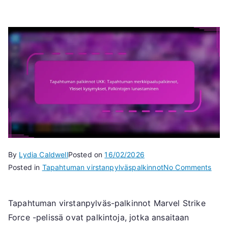
By
Lydia Caldwell
Posted on
16/02/2026
on
Posted in
Tapahtuman virstanpylväspalkinnot
No Comments
Tap
palk
Tapahtuman virstanpylväs-palkinnot Marvel Strike
UKK:
Force -pelissä ovat palkintoja, jotka ansaitaan
Tap