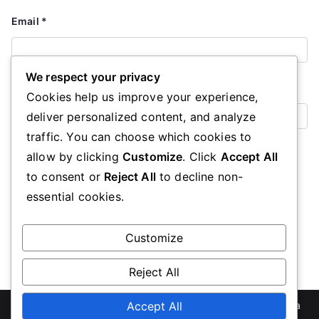
Email
*
We respect your privacy
Website
Cookies help us improve your experience,
deliver personalized content, and analyze
traffic. You can choose which cookies to
Save my name, email, and website in this browser for the
allow by clicking
Customize
. Click
Accept All
next time I comment.
to consent or
Reject All
to decline non-
essential cookies.
Customize
Reject All
Accept All
Copyright © 2026
uscognacrugby.com
. Powered by
Zakra