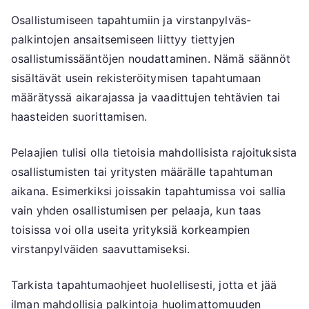
Osallistumiseen tapahtumiin ja virstanpylväs-
palkintojen ansaitsemiseen liittyy tiettyjen
osallistumissääntöjen noudattaminen. Nämä säännöt
sisältävät usein rekisteröitymisen tapahtumaan
määrätyssä aikarajassa ja vaadittujen tehtävien tai
haasteiden suorittamisen.
Pelaajien tulisi olla tietoisia mahdollisista rajoituksista
osallistumisten tai yritysten määrälle tapahtuman
aikana. Esimerkiksi joissakin tapahtumissa voi sallia
vain yhden osallistumisen per pelaaja, kun taas
toisissa voi olla useita yrityksiä korkeampien
virstanpylväiden saavuttamiseksi.
Tarkista tapahtumaohjeet huolellisesti, jotta et jää
ilman mahdollisia palkintoja huolimattomuuden