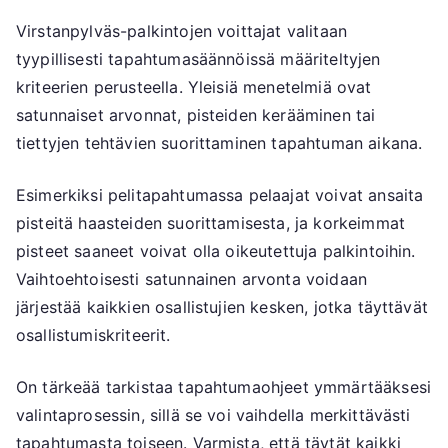
Virstanpylväs-palkintojen voittajat valitaan
tyypillisesti tapahtumasäännöissä määriteltyjen
kriteerien perusteella. Yleisiä menetelmiä ovat
satunnaiset arvonnat, pisteiden kerääminen tai
tiettyjen tehtävien suorittaminen tapahtuman aikana.
Esimerkiksi pelitapahtumassa pelaajat voivat ansaita
pisteitä haasteiden suorittamisesta, ja korkeimmat
pisteet saaneet voivat olla oikeutettuja palkintoihin.
Vaihtoehtoisesti satunnainen arvonta voidaan
järjestää kaikkien osallistujien kesken, jotka täyttävät
osallistumiskriteerit.
On tärkeää tarkistaa tapahtumaohjeet ymmärtääksesi
valintaprosessin, sillä se voi vaihdella merkittävästi
tapahtumasta toiseen. Varmista, että täytät kaikki