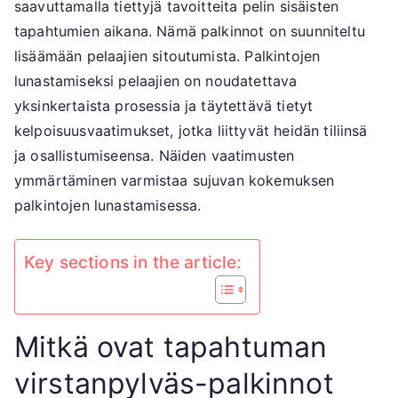
merk
saavuttamalla tiettyjä tavoitteita pelin sisäisten
Yleis
tapahtumien aikana. Nämä palkinnot on suunniteltu
kysy
lisäämään pelaajien sitoutumista. Palkintojen
Palki
lunastamiseksi pelaajien on noudatettava
luna
yksinkertaista prosessia ja täytettävä tietyt
kelpoisuusvaatimukset, jotka liittyvät heidän tiliinsä
ja osallistumiseensa. Näiden vaatimusten
ymmärtäminen varmistaa sujuvan kokemuksen
palkintojen lunastamisessa.
Key sections in the article:
Mitkä ovat tapahtuman
virstanpylväs-palkinnot