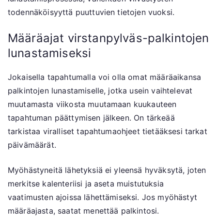
todennäköisyyttä puuttuvien tietojen vuoksi.
Määräajat virstanpylväs-palkintojen
lunastamiseksi
Jokaisella tapahtumalla voi olla omat määräaikansa
palkintojen lunastamiselle, jotka usein vaihtelevat
muutamasta viikosta muutamaan kuukauteen
tapahtuman päättymisen jälkeen. On tärkeää
tarkistaa viralliset tapahtumaohjeet tietääksesi tarkat
päivämäärät.
Myöhästyneitä lähetyksiä ei yleensä hyväksytä, joten
merkitse kalenteriisi ja aseta muistutuksia
vaatimusten ajoissa lähettämiseksi. Jos myöhästyt
määräajasta, saatat menettää palkintosi.