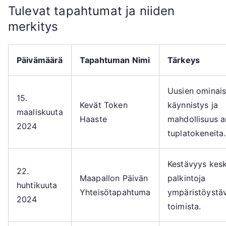
Tulevat tapahtumat ja niiden
merkitys
Päivämäärä
Tapahtuman Nimi
Tärkeys
Uusien ominai
15.
Kevät Token
käynnistys ja
maaliskuuta
Haaste
mahdollisuus a
2024
tuplatokeneita.
Kestävyys kesk
22.
Maapallon Päivän
palkintoja
huhtikuuta
Yhteisötapahtuma
ympäristöystävä
2024
toimista.