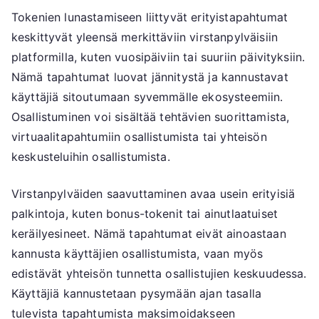
Tokenien lunastamiseen liittyvät erityistapahtumat
keskittyvät yleensä merkittäviin virstanpylväisiin
platformilla, kuten vuosipäiviin tai suuriin päivityksiin.
Nämä tapahtumat luovat jännitystä ja kannustavat
käyttäjiä sitoutumaan syvemmälle ekosysteemiin.
Osallistuminen voi sisältää tehtävien suorittamista,
virtuaalitapahtumiin osallistumista tai yhteisön
keskusteluihin osallistumista.
Virstanpylväiden saavuttaminen avaa usein erityisiä
palkintoja, kuten bonus-tokenit tai ainutlaatuiset
keräilyesineet. Nämä tapahtumat eivät ainoastaan
kannusta käyttäjien osallistumista, vaan myös
edistävät yhteisön tunnetta osallistujien keskuudessa.
Käyttäjiä kannustetaan pysymään ajan tasalla
tulevista tapahtumista maksimoidakseen