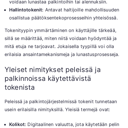
voidaan lunastaa palkintoihin tai alennuksiin.
Hallintotokenit:
Antavat haltijoille mahdollisuuden
osallistua päätöksentekoprosesseihin yhteisössä.
Tokenityypin ymmärtäminen on käyttäjille tärkeää,
sillä se määrittää, miten niitä voidaan hyödyntää ja
mitä etuja ne tarjoavat. Jokaisella tyypillä voi olla
erilaisia ansaintamekanismeja ja lunastusprosesseja.
Yleiset nimitykset peleissä ja
palkinnoissa käytettävistä
tokenista
Peleissä ja palkintojärjestelmissä tokenit tunnetaan
usein erilaisilla nimityksillä. Yleisiä termejä ovat:
Kolikot:
Digitaalinen valuutta, jota käytetään pelin