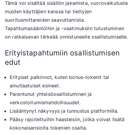
Tämä voi sisältää sisällön jakamista, vuorovaikutusta
muiden käyttäjien kanssa tai tiettyjen
suoritusmittareiden saavuttamista.
Tapahtumasääntöihin ja -vaatimuksiin tutustuminen
on ratkaisevan tärkeää onnistuneelle osallistumiselle.
Erityistapahtumiin osallistumisen
edut
Erityiset palkinnot, kuten bonus-tokenit tai
ainutlaatuiset esineet.
Parantunut yhteisöosallistuminen ja
verkostoitumismahdollisuudet.
Lisääntynyt näkyvyys ja tunnustus platformilla.
Pääsy rajoitettuihin haasteisiin, jotka voivat lisätä
kokonaisansioita tokenien osalta.