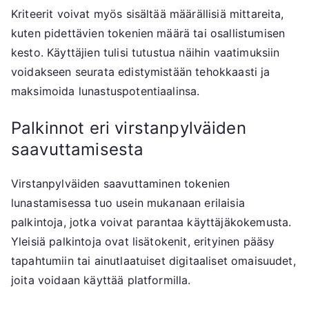
Kriteerit voivat myös sisältää määrällisiä mittareita,
kuten pidettävien tokenien määrä tai osallistumisen
kesto. Käyttäjien tulisi tutustua näihin vaatimuksiin
voidakseen seurata edistymistään tehokkaasti ja
maksimoida lunastuspotentiaalinsa.
Palkinnot eri virstanpylväiden
saavuttamisesta
Virstanpylväiden saavuttaminen tokenien
lunastamisessa tuo usein mukanaan erilaisia
palkintoja, jotka voivat parantaa käyttäjäkokemusta.
Yleisiä palkintoja ovat lisätokenit, erityinen pääsy
tapahtumiin tai ainutlaatuiset digitaaliset omaisuudet,
joita voidaan käyttää platformilla.