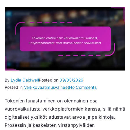
By
Lydia Caldwell
Posted on
09/03/2026
on
Posted in
Verkkovaatimusvaiheet
No Comments
Tokenien
Tokenien lunastaminen on olennainen osa
vaatiminen:
vuorovaikutusta verkkoplatformien kanssa, sillä nämä
Verkkovaatimusva
Erityistapahtumat
digitaaliset yksiköt edustavat arvoa ja palkintoja.
Vaatimusvaiheid
Prosessin ja keskeisten virstanpylväiden