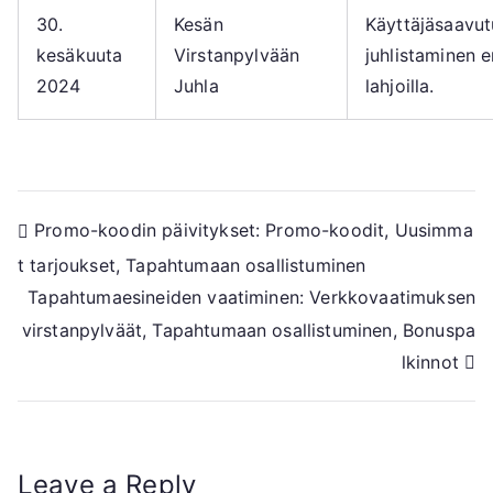
30.
Kesän
Käyttäjäsaavut
kesäkuuta
Virstanpylvään
juhlistaminen er
2024
Juhla
lahjoilla.
Post
Promo-koodin päivitykset: Promo-koodit, Uusimma
t tarjoukset, Tapahtumaan osallistuminen
navigation
Tapahtumaesineiden vaatiminen: Verkkovaatimuksen
virstanpylväät, Tapahtumaan osallistuminen, Bonuspa
lkinnot
Leave a Reply