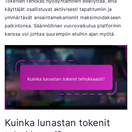
Tokenien tehokas hyödyntäminen edellyttää, että
käyttäjät osallistuvat aktiivisesti tapahtumiin ja
ymmärtävät ansaintamekanismit maksimoidakseen
palkintonsa. Säännöllinen vuorovaikutus platformin
kanssa voi johtaa suurempiin etuihin ajan myötä.
Kuinka lunastan tokenit